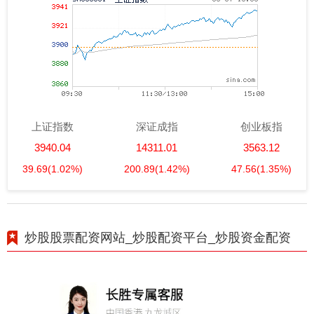
上证指数
深证成指
创业板指
3940.04
14311.01
3563.12
39.69
(1.02%)
200.89
(1.42%)
47.56
(1.35%)
炒股股票配资网站_炒股配资平台_炒股资金配资