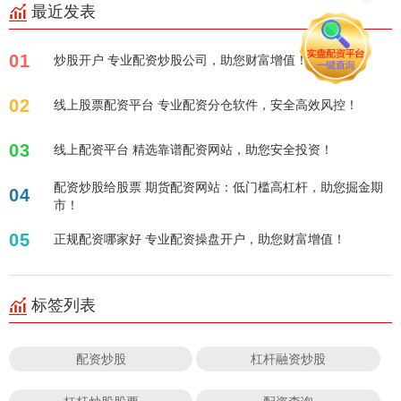
最近发表
01
炒股开户 专业配资炒股公司，助您财富增值！
02
线上股票配资平台 专业配资分仓软件，安全高效风控！
03
线上配资平台 精选靠谱配资网站，助您安全投资！
配资炒股给股票 期货配资网站：低门槛高杠杆，助您掘金期
04
市！
05
正规配资哪家好 专业配资操盘开户，助您财富增值！
标签列表
配资炒股
杠杆融资炒股