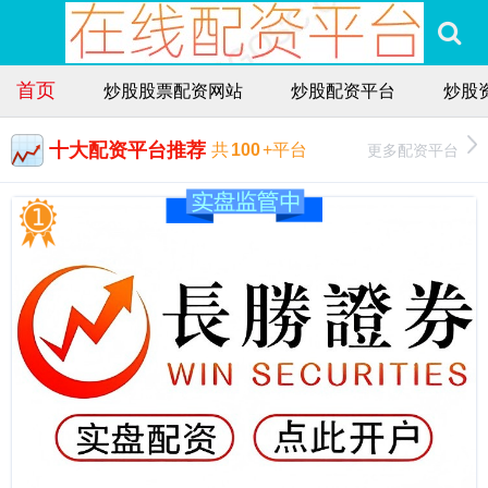
首页
炒股股票配资网站
炒股配资平台
炒股
十大配资平台推荐
更多配资平台
共
100
+平台