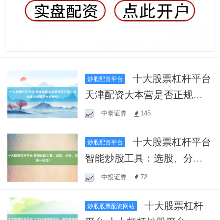
十大股票杠杆平台
炒股配资平台
天津配资大本营是否正规？
专业解析配资平台安全性！
中泰证券
145
十大股票杠杆平台
炒股配资平台
智能炒股工具：选股、分
析、交易一站式！
中投证券
72
十大股票杠杆
炒股股票配资网站