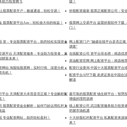
务助力投资腾飞
级！
网上股票配资开户：极速通道，轻松交易！
炒股配资最新 股票正规配资公司：安
金 股票配资平台App：轻松放大你的收益！
股票网上交易平台 益盟炒股软件下载
门！
股 资：专业股票配资平台，助您轻松实现资金
网上配资门户 “融盛在线平台是否正
调查”
交易平台 天津配资服务：专业助力投资者，高
在线配资公司 资平台排名榜：精选优
创财富未来！
原油配资官网 网上配资平台：精选推
资网站 淘股啦股票网：实时行情、深度分析，
配资行业查询 中国十大股票配资平台排行
资先机！
配资平台APP下载 老虎证券在中国合
解读
杆平台 天津配资大本营是否正规？专业解析配
最可靠的股票配资 钱生财平台：智慧
性！
增值的理想选择
司 股票配资资金全解析：如何巧妙运用杠杆力
线上配资公司 武汉配资服务助力投资
收益
把握市场机遇
股 专业配资网站，助您轻松盈利！
十大炒股杠杆配资平台 私募配资来源
来？