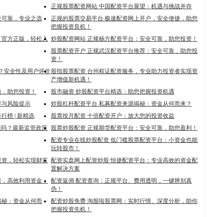
正规股票配资网站 中国配资平台展望：机遇与挑战并存
全可靠，专业之选
正规的股票交易平台 极速配资网上开户，安全便捷，助您
把握投资良机！
：官方正版，轻松入
炒股配资网站 正规杨方配资平台：安全可靠，助您投资！
股票配资开户 正规武汉配资平台推荐：安全可靠，助您投
资！
规？安全性及用户评价
股指股票配资 台州权证配资服务，专业助力投资者实现资
产增值新机遇！
质，助您投资！
股市融资 炒股配资平台精选：助您把握投资机遇
荐与风险提示
炒股杠杆配资平台 私募配资来源揭秘：资金从何而来？
榜 | 新精选
股票按月配资 十倍配资开户：放大您的投资收益
法吗？最新监管政策
股票炒股配资 正规期货配资平台：安全可靠，助您盈利！
配资专业在线炒股配资 低门槛股票配资平台：小资金也能
玩转股市！
投资，轻松实现财富
配资实盘网上配资炒股 恒捷配资平台：专业高效的资金配
置解决方案
者，高效利用资金，
配资返佣 配资查询：正规平台、费用透明，一键辨别真
伪！
揭秘：资金从何而
配资炒股免费 淘股啦股票网：实时行情、深度分析，助你
把握投资先机！