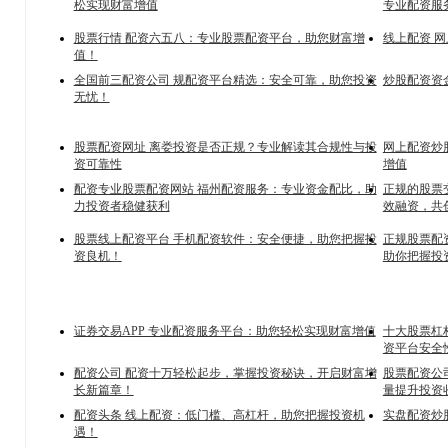
松实现财富增值
专业配资服
股票行情 配资六五八：专业股票配资平台，助您财富增
线上配资 
值！
全国前三配资公司 规配资平台精选：安全可靠，助您投资
炒股配资资
无忧！
股票配资网址 离娄投资是否正规？专业解读其合规性与投
网上配资炒
资可靠性
增值
配资专业股票配资网站 福州配资服务：专业资金配比，助
正规的股票
力投资者稳健获利
效融资，共
股票线上配资平台 手机配资软件：安全便捷，助您把握投
正规股票配
资良机！
助你把握投
证券交易APP 专业配资服务平台：助您轻松实现财富增值
十大股票杠
资平台安全
配资公司 配资十万轻松起步，掌握投资秘诀，开启财富增
股票配资公
长新篇章！
量提升投资
配资头条 线上配资：低门槛、高杠杆，助您把握投资机
实盘配资炒
遇！