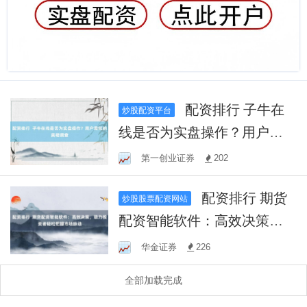
配资排行 子牛在
炒股配资平台
线是否为实盘操作？用户需
知的真相调查
第一创业证券
202
配资排行 期货
炒股股票配资网站
配资智能软件：高效决策，
助力投资者轻松把握市场脉
华金证券
226
动
全部加载完成