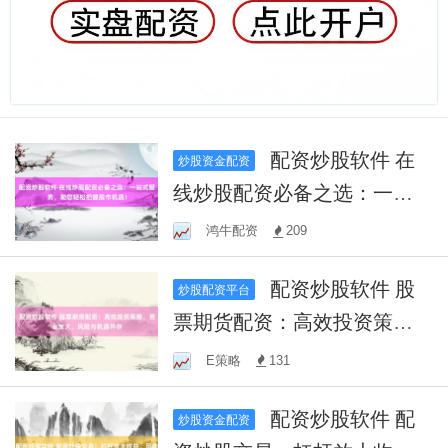
配资炒股软件 在
炒股资金配资
线炒股配资必备之选：一站
式服务，助您轻松把握股市
鸿牛配资
209
机遇！
配资炒股软件 股
炒股配资平台
票期货配资：高效投资策
略，资金放大，风险与机遇
E策略
131
并存
配资炒股软件 配
炒股资金配资