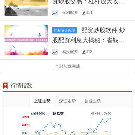
资炒股交易：杠杆放大收
益，风险需谨慎！
保利配资
131
配资炒股软件 炒
炒股资金配资
股配资利息大揭秘：省钱攻
略在此！
易投配资
112
全部加载完成
行情指数
上证走势
深证走势
创业走势