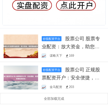
股票公司 股票专
炒股配资平台
业配资：放大资金，助您掘
金股市！
谋略天下
169
股票公司 正规股
炒股配资平台
票配资开户：安全便捷，助
您把握投资机遇！
金马配资
203
全部加载完成