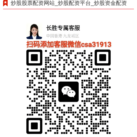
炒股股票配资网站_炒股配资平台_炒股资金配资