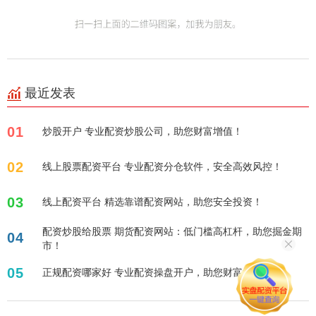
最近发表
01
炒股开户 专业配资炒股公司，助您财富增值！
02
线上股票配资平台 专业配资分仓软件，安全高效风控！
03
线上配资平台 精选靠谱配资网站，助您安全投资！
配资炒股给股票 期货配资网站：低门槛高杠杆，助您掘金期
04
市！
05
正规配资哪家好 专业配资操盘开户，助您财富增值！