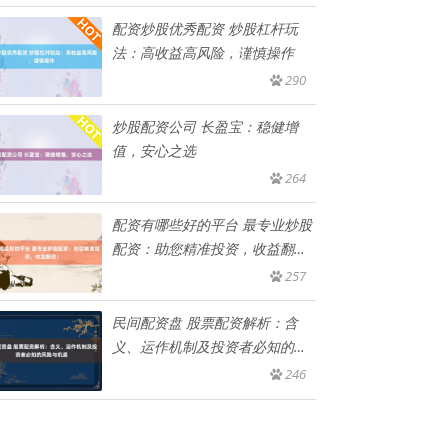
配资炒股优秀配资 炒股杠杆玩
法：高收益高风险，谨慎操作
290
炒股配资公司 长盈宝：稳健增
值，安心之选
264
配资有哪些好的平台 最专业炒股
配资：助您精准投资，收益翻
倍！
257
民间配资盘 股票配资解析：含
义、运作机制及投资者必知的风
险与
246