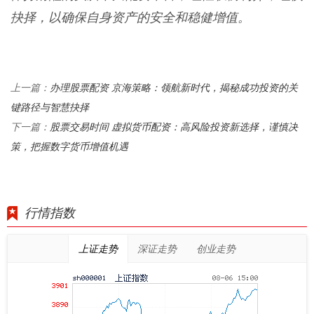
抉择，以确保自身资产的安全和稳健增值。
办理股票配资 京海策略：领航新时代，揭秘成功投资的关
上一篇：
键路径与智慧抉择
股票交易时间 虚拟货币配资：高风险投资新选择，谨慎决
下一篇：
策，把握数字货币增值机遇
行情指数
上证走势
深证走势
创业走势