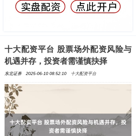
十大配资平台 股票场外配资风险与
机遇并存，投资者需谨慎抉择
十大配资平台
东北证券
2025-06-10 08:52:10