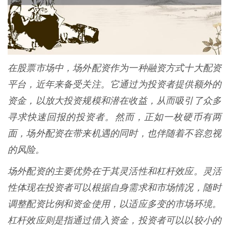
在股票市场中，场外配资作为一种融资方式十大配资
平台，近年来备受关注。它通过为投资者提供额外的
资金，以放大投资规模和潜在收益，从而吸引了众多
寻求快速回报的投资者。然而，正如一枚硬币有两
面，场外配资在带来机遇的同时，也伴随着不容忽视
的风险。
场外配资的主要优势在于其灵活性和杠杆效应。灵活
性体现在投资者可以根据自身需求和市场情况，随时
调整配资比例和资金使用，以适应多变的市场环境。
杠杆效应则是指通过借入资金，投资者可以以较小的