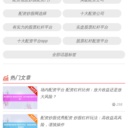
配资炒股网选择
十大配资公司
有实力的股票杠杆平台
实盘股票杠杆平台
十大配资平台app
股票杠杆配资平台
全部话题标签
热门文章
场内配资平台 配资杠杆比例：放大收益还是放
大风险？
298
配资炒股优秀配资 炒股杠杆玩法：高收益高风
险，谨慎操作