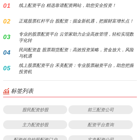
01
线上配资平台 精选靠谱配资网站，助您安全投资！
02
正规股票杠杆平台 股配资：掘金新机遇，把握财富增长点！
专业的股票配资平台 云管家助力企业高效管理，轻松实现数
03
字化转
民间配资盘 股票期货配资：高效投资策略，资金放大，风险
04
与机遇
线上股票配资平台 禾美配资：专业股票融资平台，助您把握
05
投资机
标签列表
股民配资炒股
前三配资公司
主力配资炒股
配资平台查询
配资低息炒股配资门户
实盘配资公司