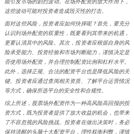
能引发市场的剧烈波动。在场外配资的放大作用下，
这些波动可能对投资者造成毁灭性的打击。
面对这些风险，投资者应如何抉择呢？首先，要充分
认识到场外配资的双重性，既要看到其带来的机遇，
更要认清其中的风险。其次，投资者应根据自身的风
险承受能力、投资经验和市场判断能力，谨慎决定是
否使用场外配资，并合理控制配资比例和杠杆水平。
此外，选择正规、合法的配资平台也是降低风险的关
键。投资者应通过查阅相关资质、了解平台运营情况
等方式，确保所选平台的安全性和合规性。
综上所述，股票场外配资作为一种高风险高回报的投
资方式，既为投资者提供了放大收益的机会，也带来
了不容忽视的风险挑战。投资者在做出决策时，务必
保持清醒的头脑十大配资平台，理性权衡利弊，谨慎