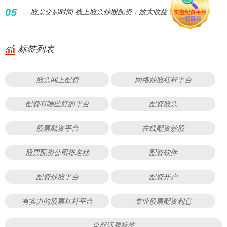
05
股票交易时间 线上股票炒股配资：放大收益，灵活操作
标签列表
股票网上配资
网络炒股杠杆平台
配资有哪些好的平台
配资股票
股票融资平台
在线配资炒股
股票配资公司排名榜
配资软件
配资炒股平台
配资开户
有实力的股票杠杆平台
专业股票配资利息
全部话题标签