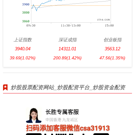
上证指数
深证成指
创业板指
3940.04
14311.01
3563.12
39.69
(1.02%)
200.89
(1.42%)
47.56
(1.35%)
炒股股票配资网站_炒股配资平台_炒股资金配资