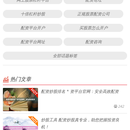
十倍杠杆炒股
正规股票配资公司
配资平台开户
买股票怎么开户
配资平台网址
配资咨询
全部话题标签
热门文章
配资炒股排名 * 资平台官网：安全高效配资
242
炒股工具 配资炒股真专业，助您把握投资良
机！