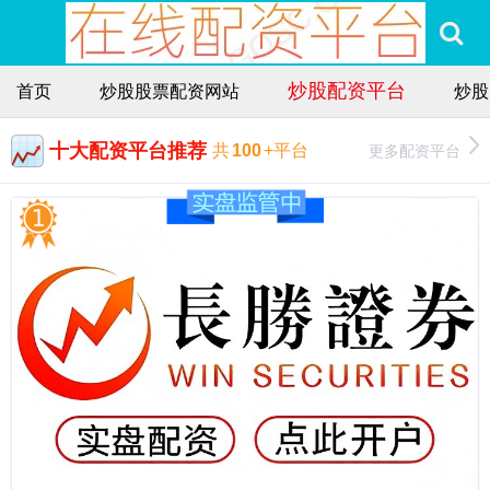
炒股配资平台
首页
炒股股票配资网站
炒股
十大配资平台推荐
更多配资平台
共
100
+平台