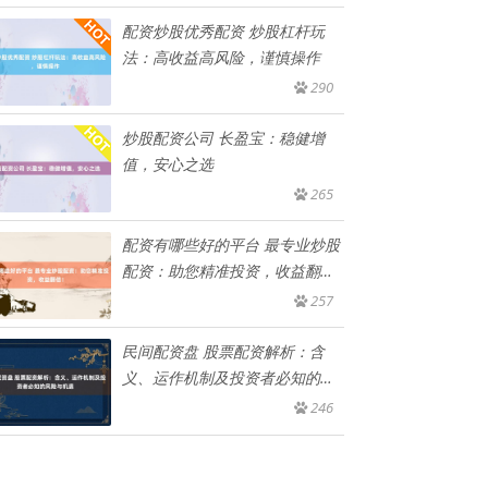
配资炒股优秀配资 炒股杠杆玩
法：高收益高风险，谨慎操作
290
炒股配资公司 长盈宝：稳健增
值，安心之选
265
配资有哪些好的平台 最专业炒股
配资：助您精准投资，收益翻
倍！
257
民间配资盘 股票配资解析：含
义、运作机制及投资者必知的风
险与
246